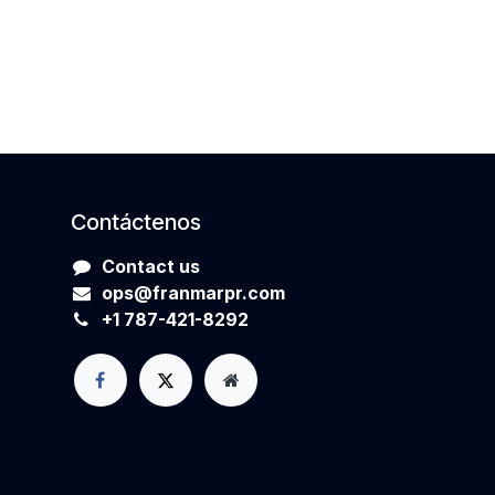
Contáctenos
Contact us
ops@franmarpr.com
+1
7
87-421-8292