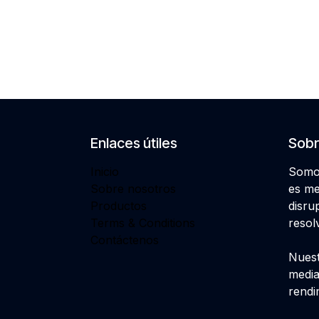
Enlaces útiles
Sobr
Inicio
Somos
Sobre nosotros
es me
Productos
disru
Terms & Conditions
resol
Contáctenos
Nuest
media
rendi